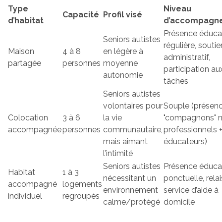
Type
Niveau
Capacité
Profil visé
d’habitat
d’accompagn
Présence éduca
Seniors autistes
régulière, soutie
Maison
4 à 8
en légère à
administratif,
partagée
personnes
moyenne
participation au
autonomie
tâches
Seniors autistes
volontaires pour
Souple (présen
Colocation
3 à 6
la vie
"compagnons" 
accompagnée
personnes
communautaire,
professionnels 
mais aimant
éducateurs)
l’intimité
Seniors autistes
Présence éduca
Habitat
1 à 3
nécessitant un
ponctuelle, rela
accompagné
logements
environnement
service d’aide à
individuel
regroupés
calme/protégé
domicile