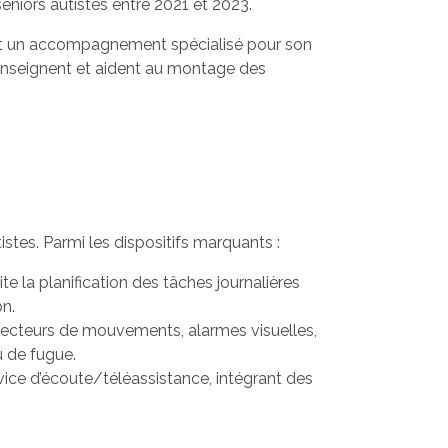
séniors autistes entre 2021 et 2023.
nt un accompagnement spécialisé pour son
renseignent et aident au montage des
tes. Parmi les dispositifs marquants :
ite la planification des tâches journalières
on.
tecteurs de mouvements, alarmes visuelles,
u de fugue.
vice d’écoute/téléassistance, intégrant des