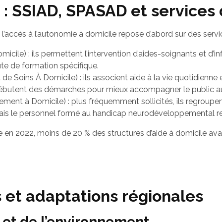
s : SSIAD, SPASAD et services 
’accès à l’autonomie à domicile repose d’abord sur des servic
micile) : ils permettent l’intervention d’aides-soignants et d’i
ute de formation spécifique.
 de Soins À Domicile) : ils associent aide à la vie quotidienn
utent des démarches pour mieux accompagner le public autis
ment à Domicile) : plus fréquemment sollicités, ils regroupe
mais le personnel formé au handicap neurodéveloppemental res
en 2022, moins de 20 % des structures d’aide à domicile avaie
es et adaptations régionales
 et de l’environnement