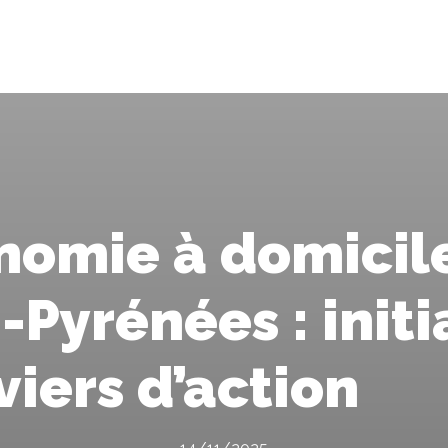
onomie à domicil
-Pyrénées : initi
eviers d’action