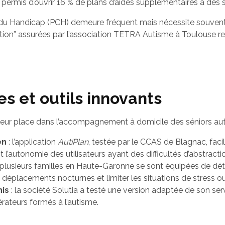
a permis d’ouvrir 16 % de plans d’aides supplémentaires à des 
n du Handicap (PCH) demeure fréquent mais nécessite souve
ation” assurées par l’association TETRA Autisme à Toulouse 
s et outils innovants
ur place dans l’accompagnement à domicile des séniors autis
en
: l’application
AutiPlan
, testée par le CCAS de Blagnac, facil
l’autonomie des utilisateurs ayant des difficultés d’abstracti
 plusieurs familles en Haute-Garonne se sont équipées de dé
s déplacements nocturnes et limiter les situations de stress o
his
: la société Solutia a testé une version adaptée de son ser
érateurs formés à l’autisme.