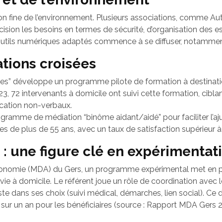
n fine de l’environnement. Plusieurs associations, comme A
ision les besoins en termes de sécurité, d’organisation des es
’outils numériques adaptés commence à se diffuser, notammen
ations croisées
s” développe un programme pilote de formation à destination 
23, 72 intervenants à domicile ont suivi cette formation, cibl
cation non-verbaux.
programme de médiation “binôme aidant/aidé” pour faciliter l’a
stes de plus de 55 ans, avec un taux de satisfaction supérieur
: une figure clé en expérimentat
tonomie (MDA) du Gers, un programme expérimental met en pla
ie à domicile. Le référent joue un rôle de coordination avec le
e dans ses choix (suivi médical, démarches, lien social). Ce d
ur un an pour les bénéficiaires (source : Rapport MDA Gers 2