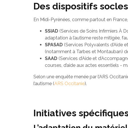
Des dispositifs socle
En Midi-Pyrénées, comme partout en France, l
SSIAD
(Services de Soins Infirmiers À Do
adaptation à l’autisme reste mitigée, fa
SPASAD
(Services Polyvalents d’Aide et
(notamment à Tarbes et Montauban) déb
SAAD
(Services d’Aide et d’Accompagne
courses, d’aide aux actes essentiels - 
Selon une enquête menée par l’ARS Occitanie 
l’autisme (
ARS Occitanie
).
Initiatives spécifiqu
L’adaptation du matériel