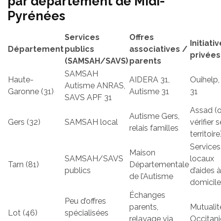
par département de Midi-
Pyrénées
Services
Offres
Initiati
Département
publics
associatives /
privées
(SAMSAH/SAVS)
parents
SAMSAH
Haute-
AIDERA 31,
Ouihelp
Autisme ANRAS,
Garonne (31)
Autisme 31
31
SAVS APF 31
Assad (o
Autisme Gers,
Gers (32)
SAMSAH local
vérifier 
relais familles
territoire
Services
Maison
SAMSAH/SAVS
locaux
Tarn (81)
Départementale
publics
d’aides à
de l’Autisme
domicile
Échanges
Peu d’offres
parents,
Mutualit
Lot (46)
spécialisées
relayage via
Occitani