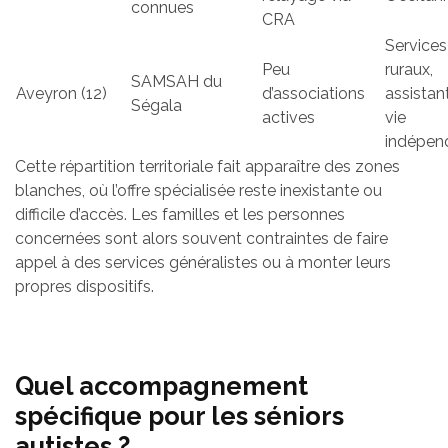
connues
CRA
Services
Peu
ruraux,
SAMSAH du
Aveyron (12)
d’associations
assistan
Ségala
actives
vie
indépen
Cette répartition territoriale fait apparaître des zones
blanches, où l’offre spécialisée reste inexistante ou
difficile d’accès. Les familles et les personnes
concernées sont alors souvent contraintes de faire
appel à des services généralistes ou à monter leurs
propres dispositifs.
Quel accompagnement
spécifique pour les séniors
autistes ?