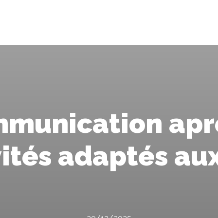
mmunication aprè
vités adaptés au