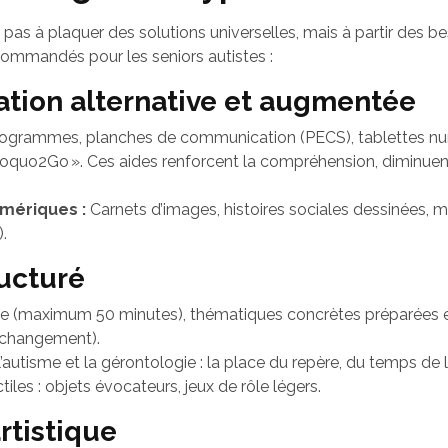
 à plaquer des solutions universelles, mais à partir des beso
ecommandés pour les seniors autistes :
ation alternative et augmentée
ogrammes, planches de communication (PECS), tablettes nu
uo2Go ». Ces aides renforcent la compréhension, diminuent les
umériques :
Carnets d’images, histoires sociales dessinées, ma
.
ructuré
te (maximum 50 minutes), thématiques concrètes préparées e
u changement).
autisme et la gérontologie : la place du repère, du temps de l
iles : objets évocateurs, jeux de rôle légers.
artistique