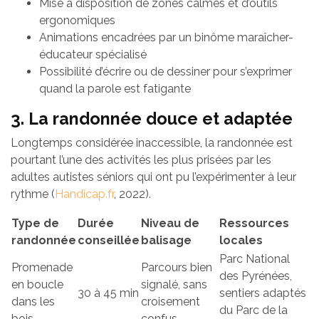
Mise à disposition de zones calmes et d’outils
ergonomiques
Animations encadrées par un binôme maraîcher-
éducateur spécialisé
Possibilité d’écrire ou de dessiner pour s’exprimer
quand la parole est fatigante
3. La randonnée douce et adaptée
Longtemps considérée inaccessible, la randonnée est
pourtant l’une des activités les plus prisées par les
adultes autistes séniors qui ont pu l’expérimenter à leur
rythme (
Handicap.fr
, 2022).
Type de
Durée
Niveau de
Ressources
randonnée
conseillée
balisage
locales
Parc National
Promenade
Parcours bien
des Pyrénées,
en boucle
signalé, sans
30 à 45 min
sentiers adaptés
dans les
croisement
du Parc de la
bois
confus